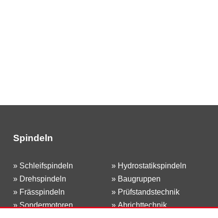
Spindeln
»
Schleifspindeln
»
Hydrostatikspindeln
»
Drehspindeln
»
Baugruppen
»
Frässpindeln
»
Prüfstandstechnik
»
Sondermotoren
»
Abrichttechnik