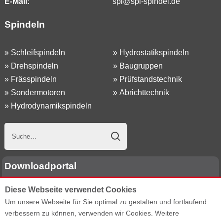
E-Mail:
spl@spl-spindel.de
Spindeln
»
Schleifspindeln
»
Hydrostatikspindeln
»
Drehspindeln
»
Baugruppen
»
Frässpindeln
»
Prüfstandstechnik
»
Sondermotoren
»
Abrichttechnik
»
Hydrodynamikspindeln
Downloadportal
Diese Webseite verwendet Cookies
E-Mail Adresse:
Um unsere Webseite für Sie optimal zu gestalten und fortlaufend
verbessern zu können, verwenden wir Cookies. Weitere
Passwort: