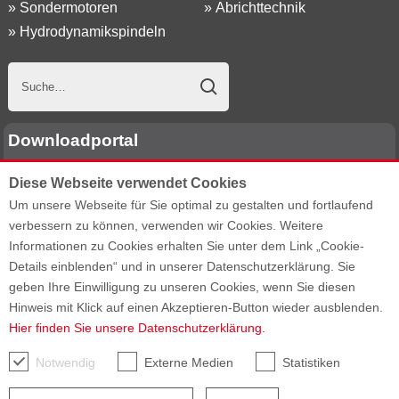
»
Sondermotoren
»
Abrichttechnik
»
Hydrodynamikspindeln
Downloadportal
Diese Webseite verwendet Cookies
E-Mail Adresse:
Um unsere Webseite für Sie optimal zu gestalten und fortlaufend
verbessern zu können, verwenden wir Cookies. Weitere
Passwort:
Informationen zu Cookies erhalten Sie unter dem Link „Cookie-
Details einblenden“ und in unserer Datenschutzerklärung. Sie
geben Ihre Einwilligung zu unseren Cookies, wenn Sie diesen
Passwort vergessen?
Hinweis mit Klick auf einen Akzeptieren-Button wieder ausblenden.
Hier finden Sie unsere Datenschutzerklärung.
Notwendig
Externe Medien
Statistiken
Sitemap
AGB
AEB
Datenschutz
Impressum