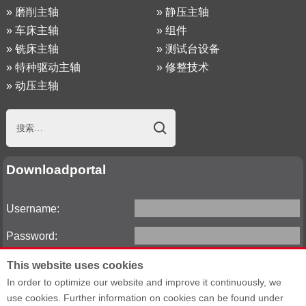
»
磨削主轴
»
静压主轴
»
车床主轴
»
组件
»
铣床主轴
»
测试台设备
»
特种驱动主轴
»
修整技术
»
动压主轴
Downloadportal
Username:
Password:
This website uses cookies
In order to optimize our website and improve it continuously, we
Reset password
use cookies. Further information on cookies can be found under