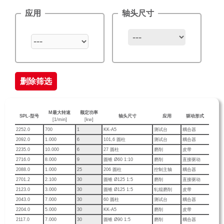
应用
轴头尺寸
删除筛选
M最大转速
额定功率
SPL-型号
轴头尺寸
应用
驱动形式
[1/min]
[kw]
2252.0
700
1
KK-A5
测试台
耦合器
2092.0
1.000
6
101,6 圆柱
测试台
耦合器
2235.0
10.000
6
27 圆柱
磨削
皮带
2716.0
8.000
9
圆锥 Ø60 1:10
磨削
直接驱动
2088.0
1.000
25
206 圆柱
控制主轴
耦合器
2701.2
2.100
30
圆锥 Ø125 1:5
磨削
直接驱动
2123.0
3.000
30
圆锥 Ø125 1:5
轧辊磨削
皮带
2043.0
7.000
30
60 圆柱
测试台
耦合器
2204.0
5.000
30
KK-A5
磨削
皮带
2117.0
7.000
30
圆锥 Ø90 1:5
磨削
耦合器