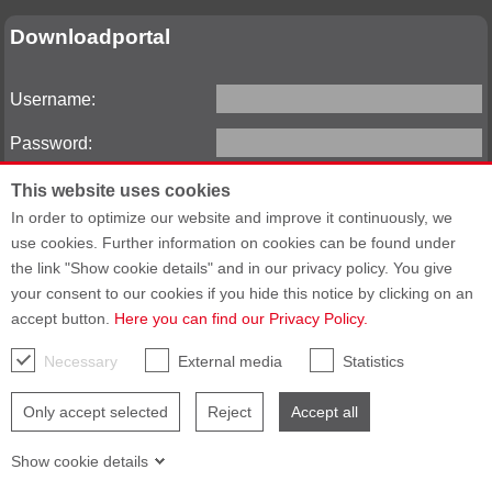
Downloadportal
Username:
Password:
This website uses cookies
In order to optimize our website and improve it continuously, we
Reset password
use cookies. Further information on cookies can be found under
the link "Show cookie details" and in our privacy policy. You give
your consent to our cookies if you hide this notice by clicking on an
accept button.
Here you can find our Privacy Policy.
网站地图
通用商业条款
采购的一般条款和条件
责任人信息
Accessibility
Necessary
External media
Statistics
Only accept selected
Reject
Accept all
Show cookie details