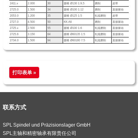
2411.x
2.000
30
圆锥 Ø130 1:9,5
磨削
皮带
2725.0
1.500
34
圆锥 Ø100 1:12
磨削
直接驱动
2053.0
1.200
35
圆锥 Ø125 1:5
轧辊磨削
皮带
2727.0
4.500
50
KK-A6
磨削
直接驱动
2725.x
2.500
55
圆锥 Ø100 1:6
轧辊磨削
直接驱动
2725.6
3.150
64
圆锥 Ø60135 1:5
轧辊磨削
直接驱动
2734.0
1.500
94
圆锥 Ø60180 7:5
轧辊磨削
直接驱动
打印表单 »
联系方式
SPL Spindel und Präzisionslager GmbH
SPL主轴和精密轴承有限责任公司