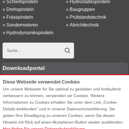
»
Schleifspindeln
»
Hydrostatikspindeln
»
Drehspindeln
»
Baugruppen
»
Frässpindeln
»
Prüfstandstechnik
»
Sondermotoren
»
Abrichttechnik
»
Hydrodynamikspindeln
Downloadportal
Diese Webseite verwendet Cookies
E-Mail Adresse:
Um unsere Webseite für Sie optimal zu gestalten und fortlaufend
verbessern zu können, verwenden wir Cookies. Weitere
Passwort:
Informationen zu Cookies erhalten Sie unter dem Link „Cookie-
Details einblenden“ und in unserer Datenschutzerklärung. Sie
geben Ihre Einwilligung zu unseren Cookies, wenn Sie diesen
Passwort vergessen?
Hinweis mit Klick auf einen Akzeptieren-Button wieder ausblenden.
Hier finden Sie unsere Datenschutzerklärung.