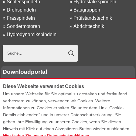
»
Schleifspindeln
»
Hydrostatikspindeln
»
Drehspindeln
»
Baugruppen
»
Frässpindeln
»
Prüfstandstechnik
»
Sondermotoren
»
Abrichttechnik
»
Hydrodynamikspindeln
Downloadportal
Diese Webseite verwendet Cookies
E-Mail Adresse:
Um unsere Webseite für Sie optimal zu gestalten und fortlaufend
verbessern zu können, verwenden wir Cookies. Weitere
Passwort:
Informationen zu Cookies erhalten Sie unter dem Link „Cookie-
Details einblenden“ und in unserer Datenschutzerklärung. Sie
geben Ihre Einwilligung zu unseren Cookies, wenn Sie diesen
Passwort vergessen?
Hinweis mit Klick auf einen Akzeptieren-Button wieder ausblenden.
Hier finden Sie unsere Datenschutzerklärung.