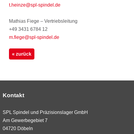
t.heinze@spl-spindel.de
Mathias Fiege – Vertriebsleitung
+49 3431 6784 12
m.fiege@spl-spindel.de
« zurück
Kontakt
SPL Spindel und Präzisionslager GmbH
Am Gewerbegebiet 7
04720 Döbeln