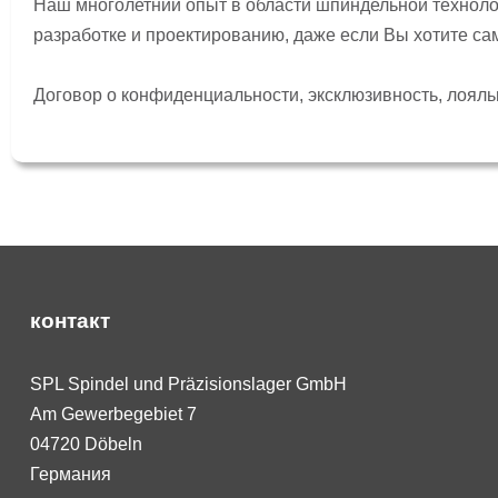
Наш многолетний опыт в области шпиндельной техноло
разработке и проектированию, даже если Вы хотите с
Договор о конфиденциальности, эксклюзивность, лояльн
контакт
SPL Spindel und Präzisionslager GmbH
Am Gewerbegebiet 7
04720 Döbeln
Германия